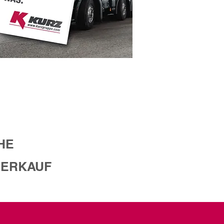
HE
VERKAUF