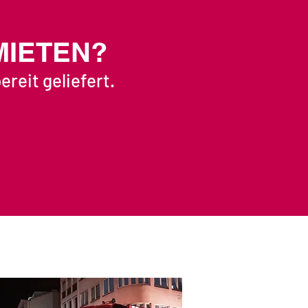
MIETEN?
reit geliefert.